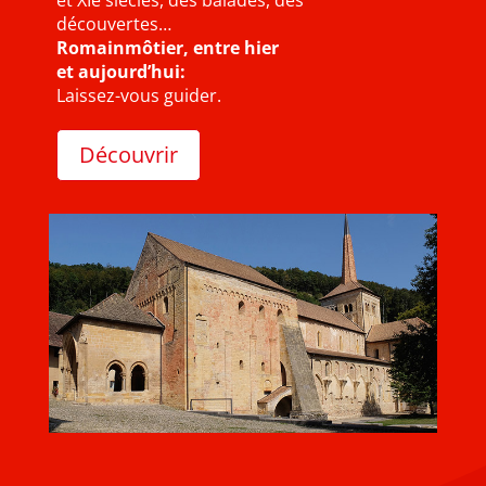
et XIe siècles, des balades, des
découvertes…
Romainmôtier, entre hier
et aujourd’hui:
Laissez-vous guider.
Découvrir