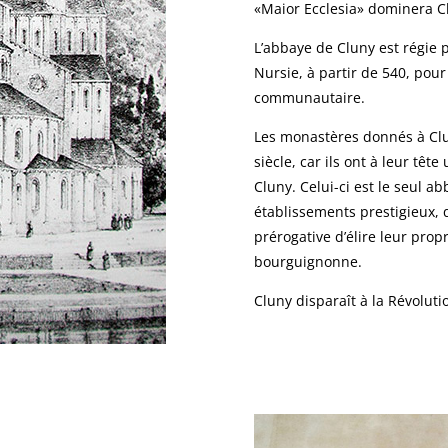
«Maior Ecclesia» dominera Cl
L’abbaye de Cluny est régie p
Nursie, à partir de 540, pour
communautaire.
Les monastères donnés à Clun
siècle, car ils ont à leur t
Cluny. Celui-ci est le seul ab
établissements prestigieux, q
prérogative d’élire leur pro
bourguignonne.
Cluny disparaît à la Révoluti